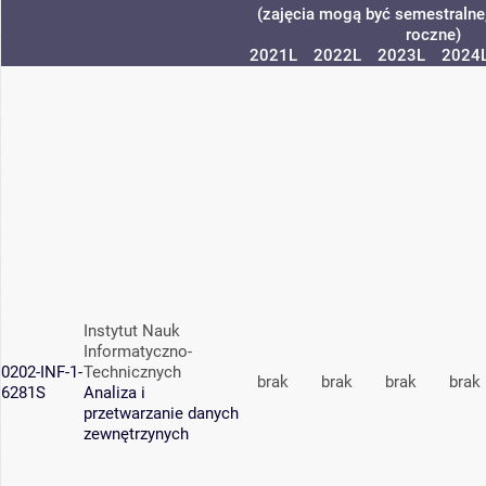
(zajęcia mogą być semestralne,
roczne)
2021L
2022L
2023L
2024
Instytut Nauk
Informatyczno-
0202-INF-1-
Technicznych
brak
brak
brak
brak
6281S
Analiza i
przetwarzanie danych
zewnętrzynych