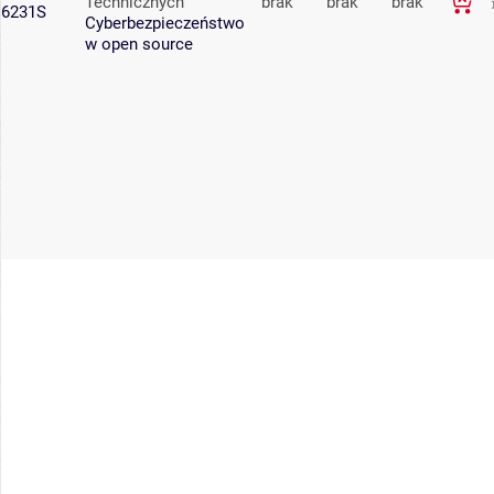
Technicznych
brak
brak
brak
6231S
Cyberbezpieczeństwo
w open source