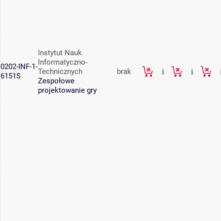
Instytut Nauk
Informatyczno-
0202-INF-1-
Technicznych
brak
6151S
Zespołowe
projektowanie gry