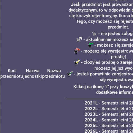
Jeśli przedmiot jest prowadzo
dydaktycznym, to w odpowiedni
się koszyk rejestracyjny. Ikona
tego, czy możesz się rejes
przedmiot.
- nie jesteś zalo
- aktualnie nie możesz s
- możesz się zarej
- możesz się wyrejestrow
prośbę)
- złożyłeś prośbę o zareje
możesz jej już wyc
Kod
Nazwa
Nazwa
- jesteś pomyślnie zarejestro
przedmiotu
jednostki
przedmiotu
się wyrejestrowa
Kliknij na ikonę "i" przy kosz
dodatkowe informa
2021L
- Semestr letni 
2022L
- Semestr letni 
2023L
- Semestr letni 
2024L
- Semestr letni 
2025L
- Semestr letni 
2026L
- Semestr letni 