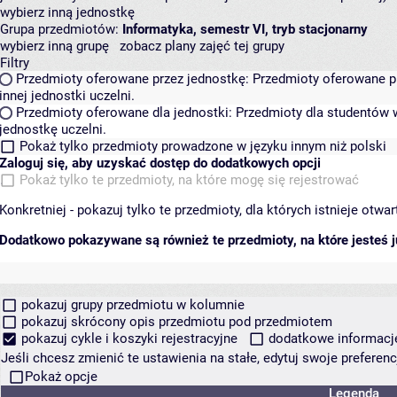
wybierz inną jednostkę
Grupa przedmiotów:
Informatyka, semestr VI, tryb stacjonarny
wybierz inną grupę
zobacz plany zajęć tej grupy
Filtry
Przedmioty oferowane przez jednostkę:
Przedmioty oferowane pr
innej jednostki uczelni.
Przedmioty oferowane dla jednostki:
Przedmioty dla studentów w
jednostkę uczelni.
Pokaż tylko przedmioty prowadzone w języku innym niż polski
Zaloguj się, aby uzyskać dostęp do dodatkowych opcji
Pokaż tylko te przedmioty, na które mogę się rejestrować
Konkretniej - pokazuj tylko te przedmioty, dla których istnieje otw
Dodatkowo pokazywane są również te przedmioty, na które jesteś ju
pokazuj grupy przedmiotu w kolumnie
pokazuj skrócony opis przedmiotu pod przedmiotem
pokazuj cykle i koszyki rejestracyjne
dodatkowe informacje 
Jeśli chcesz zmienić te ustawienia na stałe, edytuj swoje prefere
Pokaż opcje
Legenda