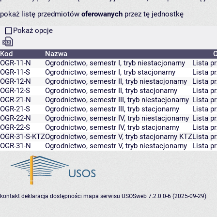
pokaż listę przedmiotów
oferowanych
przez tę jednostkę
Pokaż opcje
Kod
Nazwa
O
OGR-11-N
Ogrodnictwo, semestr I, tryb niestacjonarny
Lista 
OGR-11-S
Ogrodnictwo, semestr I, tryb stacjonarny
Lista 
OGR-12-N
Ogrodnictwo, semestr II, tryb niestacjonarny
Lista 
OGR-12-S
Ogrodnictwo, semestr II, tryb stacjonarny
Lista 
OGR-21-N
Ogrodnictwo, semestr III, tryb niestacjonarny
Lista 
OGR-21-S
Ogrodnictwo, semestr III, tryb stacjonarny
Lista 
OGR-22-N
Ogrodnictwo, semestr IV, tryb niestacjonarny
Lista 
OGR-22-S
Ogrodnictwo, semestr IV, tryb stacjonarny
Lista 
OGR-31-S-KTZ
Ogrodnictwo, semestr V, tryb stacjonarny KTZ
Lista 
OGR-31-N
Ogrodnictwo, semestr V, tryb niestacjonarny
Lista 
kontakt
deklaracja dostępności
mapa serwisu
USOSweb 7.2.0.0-6 (2025-09-29)