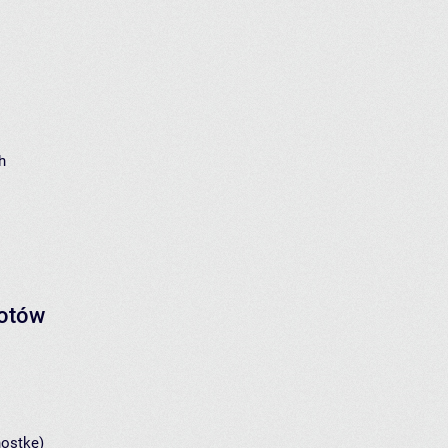
h
iotów
nostkę)