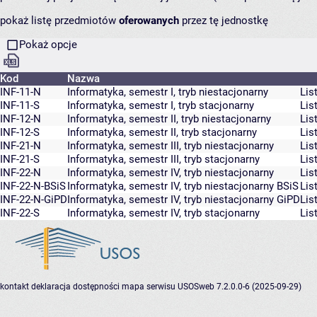
pokaż listę przedmiotów
oferowanych
przez tę jednostkę
Pokaż opcje
Kod
Nazwa
INF-11-N
Informatyka, semestr I, tryb niestacjonarny
Lis
INF-11-S
Informatyka, semestr I, tryb stacjonarny
Lis
INF-12-N
Informatyka, semestr II, tryb niestacjonarny
Lis
INF-12-S
Informatyka, semestr II, tryb stacjonarny
Lis
INF-21-N
Informatyka, semestr III, tryb niestacjonarny
Lis
INF-21-S
Informatyka, semestr III, tryb stacjonarny
Lis
INF-22-N
Informatyka, semestr IV, tryb niestacjonarny
Lis
INF-22-N-BSiS
Informatyka, semestr IV, tryb niestacjonarny BSiS
Lis
INF-22-N-GiPD
Informatyka, semestr IV, tryb niestacjonarny GiPD
Lis
INF-22-S
Informatyka, semestr IV, tryb stacjonarny
Lis
kontakt
deklaracja dostępności
mapa serwisu
USOSweb 7.2.0.0-6 (2025-09-29)