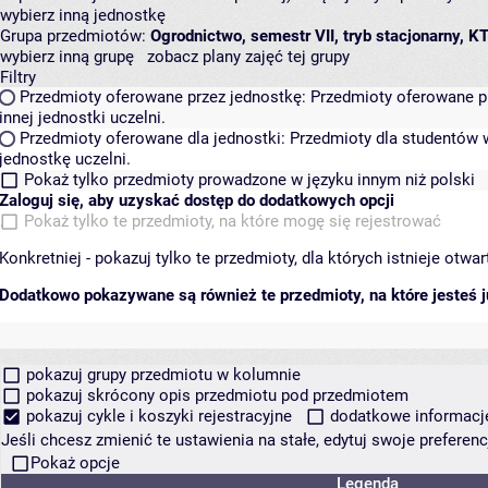
wybierz inną jednostkę
Grupa przedmiotów:
Ogrodnictwo, semestr VII, tryb stacjonarny, K
wybierz inną grupę
zobacz plany zajęć tej grupy
Filtry
Przedmioty oferowane przez jednostkę:
Przedmioty oferowane pr
innej jednostki uczelni.
Przedmioty oferowane dla jednostki:
Przedmioty dla studentów w
jednostkę uczelni.
Pokaż tylko przedmioty prowadzone w języku innym niż polski
Zaloguj się, aby uzyskać dostęp do dodatkowych opcji
Pokaż tylko te przedmioty, na które mogę się rejestrować
Konkretniej - pokazuj tylko te przedmioty, dla których istnieje otw
Dodatkowo pokazywane są również te przedmioty, na które jesteś ju
pokazuj grupy przedmiotu w kolumnie
pokazuj skrócony opis przedmiotu pod przedmiotem
pokazuj cykle i koszyki rejestracyjne
dodatkowe informacje 
Jeśli chcesz zmienić te ustawienia na stałe, edytuj swoje prefere
Pokaż opcje
Legenda