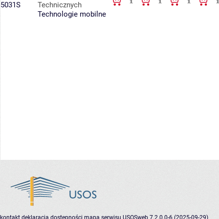
5031S
Technicznych
Technologie mobilne
kontakt
deklaracja dostępności
mapa serwisu
USOSweb 7.2.0.0-6 (2025-09-29)