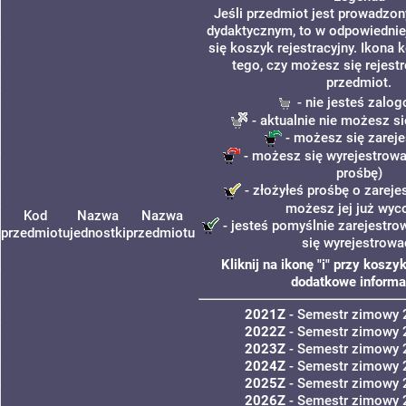
Jeśli przedmiot jest prowadzo
dydaktycznym, to w odpowiednie
się koszyk rejestracyjny. Ikona 
tego, czy możesz się rejest
przedmiot.
- nie jesteś zalo
- aktualnie nie możesz si
- możesz się zarej
- możesz się wyrejestrowa
prośbę)
- złożyłeś prośbę o zarejes
możesz jej już wyc
Kod
Nazwa
Nazwa
- jesteś pomyślnie zarejestro
przedmiotu
jednostki
przedmiotu
się wyrejestrowa
Kliknij na ikonę "i" przy kosz
dodatkowe informa
2021Z
- Semestr zimowy
2022Z
- Semestr zimowy
2023Z
- Semestr zimowy
2024Z
- Semestr zimowy
2025Z
- Semestr zimowy
2026Z
- Semestr zimowy