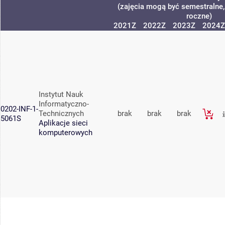
(zajęcia mogą być semestralne, 
roczne)
2021Z
2022Z
2023Z
2024Z
Instytut Nauk
Informatyczno-
0202-INF-1-
Technicznych
brak
brak
brak
5061S
Aplikacje sieci
komputerowych