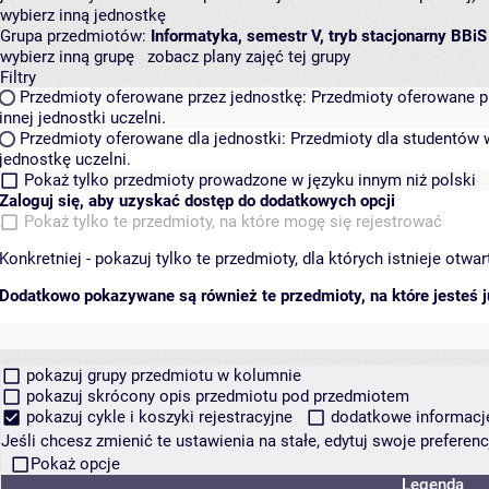
wybierz inną jednostkę
Grupa przedmiotów:
Informatyka, semestr V, tryb stacjonarny BBiS
wybierz inną grupę
zobacz plany zajęć tej grupy
Filtry
Przedmioty oferowane przez jednostkę:
Przedmioty oferowane pr
innej jednostki uczelni.
Przedmioty oferowane dla jednostki:
Przedmioty dla studentów w
jednostkę uczelni.
Pokaż tylko przedmioty prowadzone w języku innym niż polski
Zaloguj się, aby uzyskać dostęp do dodatkowych opcji
Pokaż tylko te przedmioty, na które mogę się rejestrować
Konkretniej - pokazuj tylko te przedmioty, dla których istnieje otw
Dodatkowo pokazywane są również te przedmioty, na które jesteś ju
pokazuj grupy przedmiotu w kolumnie
pokazuj skrócony opis przedmiotu pod przedmiotem
pokazuj cykle i koszyki rejestracyjne
dodatkowe informacje 
Jeśli chcesz zmienić te ustawienia na stałe, edytuj swoje prefere
Pokaż opcje
Legenda