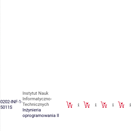
Instytut Nauk
Informatyczno-
0202-INF-1-
Technicznych
5011S
Inżynieria
oprogramowania II