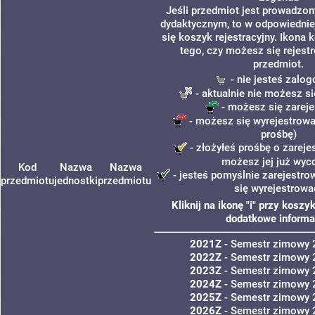
Jeśli przedmiot jest prowadzo
dydaktycznym, to w odpowiednie
się koszyk rejestracyjny. Ikona 
tego, czy możesz się rejest
przedmiot.
- nie jesteś zalo
- aktualnie nie możesz si
- możesz się zarej
- możesz się wyrejestrowa
prośbę)
- złożyłeś prośbę o zarejes
możesz jej już wyc
Kod
Nazwa
Nazwa
- jesteś pomyślnie zarejestro
przedmiotu
jednostki
przedmiotu
się wyrejestrowa
Kliknij na ikonę "i" przy kosz
dodatkowe informa
2021Z
- Semestr zimowy
2022Z
- Semestr zimowy
2023Z
- Semestr zimowy
2024Z
- Semestr zimowy
2025Z
- Semestr zimowy
2026Z
- Semestr zimowy