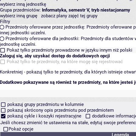
wybierz inną jednostkę
Grupa przedmiotów:
Informatyka, semestr V, tryb niestacjonarny
wybierz inną grupę
zobacz plany zajęć tej grupy
Filtry
Przedmioty oferowane przez jednostkę:
Przedmioty oferowane pr
innej jednostki uczelni.
Przedmioty oferowane dla jednostki:
Przedmioty dla studentów w
jednostkę uczelni.
Pokaż tylko przedmioty prowadzone w języku innym niż polski
Zaloguj się, aby uzyskać dostęp do dodatkowych opcji
Pokaż tylko te przedmioty, na które mogę się rejestrować
Konkretniej - pokazuj tylko te przedmioty, dla których istnieje otw
Dodatkowo pokazywane są również te przedmioty, na które jesteś ju
pokazuj grupy przedmiotu w kolumnie
pokazuj skrócony opis przedmiotu pod przedmiotem
pokazuj cykle i koszyki rejestracyjne
dodatkowe informacje 
Jeśli chcesz zmienić te ustawienia na stałe, edytuj swoje prefere
Pokaż opcje
Legenda