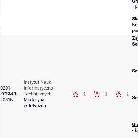
Gr
-
K
Sk
Ko
pr
Za
Se
Se
Instytut Nauk
0201-
Informatyczno-
KOSM-1-
Technicznych
Se
4051N
Medycyna
estetyczna
Gr
-
K