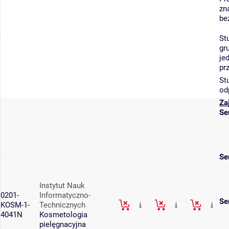
zn
be
St
gr
je
pr
St
od
Za
Se
Se
Instytut Nauk
0201-
Informatyczno-
Se
KOSM-1-
Technicznych
4041N
Kosmetologia
pielęgnacyjna