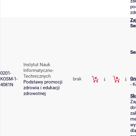
za
po
zd
Za
Se
Se
Instytut Nauk
Informatyczno-
0201-
Technicznych
Gr
KOSM-1-
brak
Podstawy promocji
-
K
4081N
zdrowia i edukacji
zdrowotnej
Sk
Za
do
za
me
wy
dl