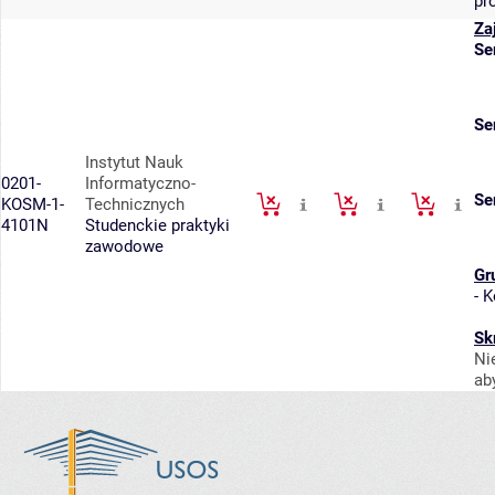
pr
Za
Se
Se
Instytut Nauk
0201-
Informatyczno-
Se
KOSM-1-
Technicznych
4101N
Studenckie praktyki
zawodowe
Gr
-
K
Sk
Ni
ab