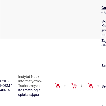
Gr
-
K
Sk
Ko
zw
po
Za
Se
Se
Instytut Nauk
0201-
Informatyczno-
KOSM-1-
Technicznych
Se
4061N
Kosmetologia
upiększająca