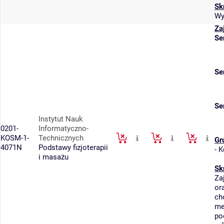
Sk
Wy
Za
Se
Se
Se
Instytut Nauk
0201-
Informatyczno-
KOSM-1-
Technicznych
Gr
4071N
Podstawy fizjoterapii
-
K
i masażu
Sk
Za
or
ch
me
po