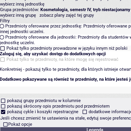
wybierz inną jednostkę
Grupa przedmiotów:
Kosmetologia, semestr IV, tryb niestacjonarny
wybierz inną grupę
zobacz plany zajęć tej grupy
Filtry
Przedmioty oferowane przez jednostkę:
Przedmioty oferowane pr
innej jednostki uczelni.
Przedmioty oferowane dla jednostki:
Przedmioty dla studentów w
jednostkę uczelni.
Pokaż tylko przedmioty prowadzone w języku innym niż polski
Zaloguj się, aby uzyskać dostęp do dodatkowych opcji
Pokaż tylko te przedmioty, na które mogę się rejestrować
Konkretniej - pokazuj tylko te przedmioty, dla których istnieje otw
Dodatkowo pokazywane są również te przedmioty, na które jesteś ju
pokazuj grupy przedmiotu w kolumnie
pokazuj skrócony opis przedmiotu pod przedmiotem
pokazuj cykle i koszyki rejestracyjne
dodatkowe informacje 
Jeśli chcesz zmienić te ustawienia na stałe, edytuj swoje prefere
Pokaż opcje
Legenda