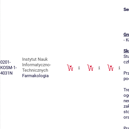
Se
Gr
-
K
Sk
St
Instytut Nauk
cz
0201-
Informatyczno-
KOSM-1-
Technicznych
4031N
Pr
Farmakologia
po
Tr
og
ne
za
st
or
Pr