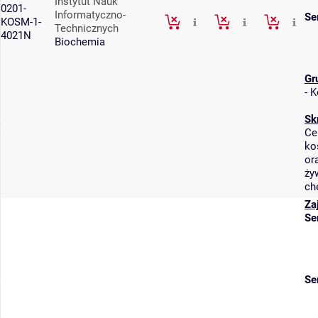
Instytut Nauk
0201-
Informatyczno-
Se
KOSM-1-
Technicznych
4021N
Biochemia
Gr
-
K
Sk
Ce
ko
or
ży
ch
Za
Se
Se