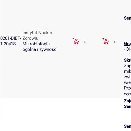
Sem
Instytut Nauk o
0201-DIET-
Zdrowiu
Gru
1-2041S
Mikrobiologia
-
Di
ogólna i żywności
Skr
Zap
mik
zwi
wie
Prz
wyw
Zaj
Sem
Sem