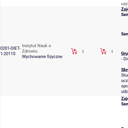
uzy
Zaj
Sem
Sem
Instytut Nauk o
0201-DIET-
Zdrowiu
Gru
1-2011S
Wychowanie fizyczne
-
Di
Skr
Stu
ucz
spr
udz
Zaj
Sem