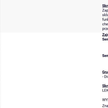
Skr
Zap
skł
fun
che
prz
Zaj
Sem
Sem
Gru
-
Di
Skr
LE
WY
Zna