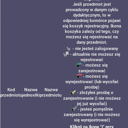
Jeśli przedmiot jest
prowadzony w danym cyklu
dydaktycznym, to w
odpowiedniej komórce pojawi
się koszyk rejestracyjny. Ikona
koszyka zależy od tego, czy
możesz się rejestrować na
dany przedmiot.
- nie jesteś zalogowany
- aktualnie nie możesz się
rejestrować
- możesz się
zarejestrować
- możesz się
wyrejestrować (lub wycofać
prośbę)
Kod
Nazwa
Nazwa
- złożyłeś prośbę o
przedmiotu
jednostki
przedmiotu
zarejestrowanie (i nie możesz
jej już wycofać)
- jesteś pomyślnie
zarejestrowany (i nie możesz
się wyrejestrować)
Kliknij na ikonę "i" przy