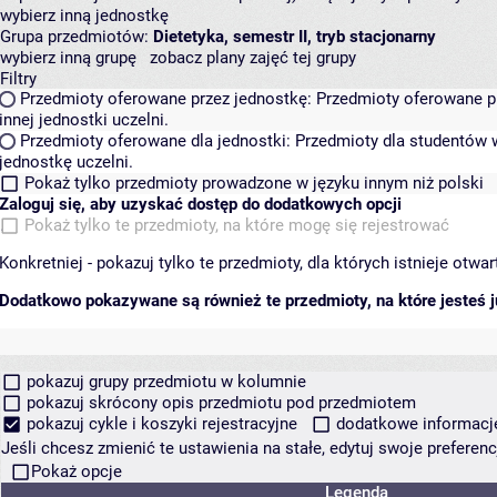
wybierz inną jednostkę
Grupa przedmiotów:
Dietetyka, semestr II, tryb stacjonarny
wybierz inną grupę
zobacz plany zajęć tej grupy
Filtry
Przedmioty oferowane przez jednostkę:
Przedmioty oferowane pr
innej jednostki uczelni.
Przedmioty oferowane dla jednostki:
Przedmioty dla studentów w
jednostkę uczelni.
Pokaż tylko przedmioty prowadzone w języku innym niż polski
Zaloguj się, aby uzyskać dostęp do dodatkowych opcji
Pokaż tylko te przedmioty, na które mogę się rejestrować
Konkretniej - pokazuj tylko te przedmioty, dla których istnieje otw
Dodatkowo pokazywane są również te przedmioty, na które jesteś ju
pokazuj grupy przedmiotu w kolumnie
pokazuj skrócony opis przedmiotu pod przedmiotem
pokazuj cykle i koszyki rejestracyjne
dodatkowe informacje 
Jeśli chcesz zmienić te ustawienia na stałe, edytuj swoje prefere
Pokaż opcje
Legenda