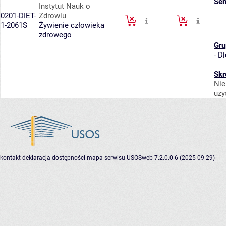
Sem
Instytut Nauk o
0201-DIET-
Zdrowiu
1-2061S
Żywienie człowieka
zdrowego
Gru
-
Di
Skr
Nie
uzy
kontakt
deklaracja dostępności
mapa serwisu
USOSweb 7.2.0.0-6 (2025-09-29)