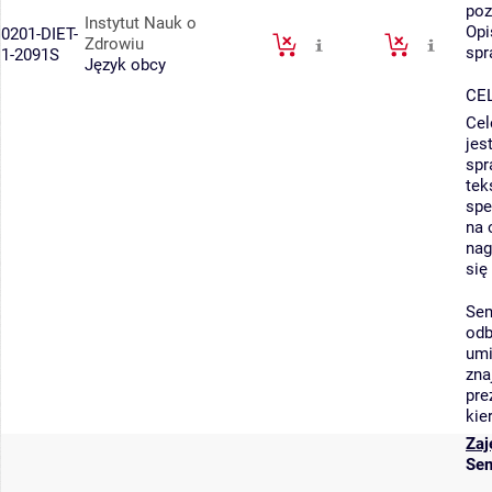
poz
Instytut Nauk o
Opi
0201-DIET-
Zdrowiu
spr
1-2091S
Język obcy
CE
Cel
jes
spr
tek
spe
na 
nag
się
Sem
odb
umi
zna
pre
kie
Zaj
Sem