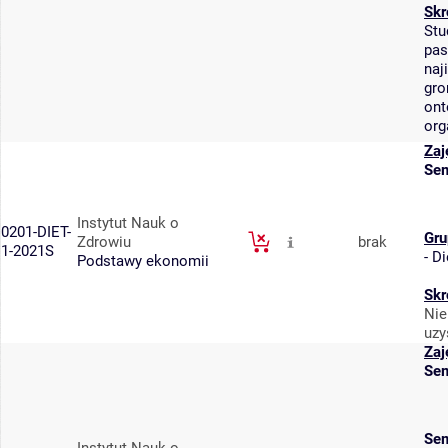
Skr
Stu
pas
naj
gro
ont
org
Zaj
Sem
Instytut Nauk o
0201-DIET-
Gru
Zdrowiu
brak
1-2021S
-
Di
Podstawy ekonomii
Skr
Nie
uzy
Zaj
Sem
Sem