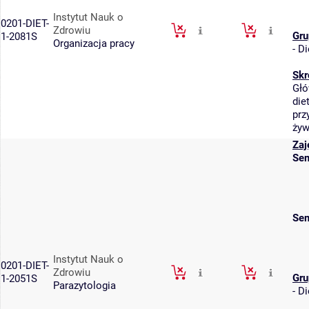
Instytut Nauk o
0201-DIET-
Zdrowiu
Gru
1-2081S
Organizacja pracy
-
Di
Skr
Głó
die
prz
żyw
Zaj
Sem
Sem
Instytut Nauk o
0201-DIET-
Zdrowiu
Gru
1-2051S
Parazytologia
-
Di