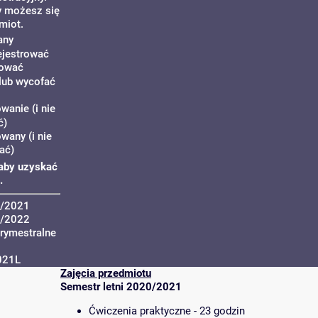
y możesz się
miot.
any
ejestrować
rować
lub wycofać
wanie (i nie
ć)
wany (i nie
ać)
, aby uzyskać
.
0/2021
1/2022
trymestralne
021L
Zajęcia przedmiotu
Semestr letni 2020/2021
Ćwiczenia praktyczne - 23 godzin