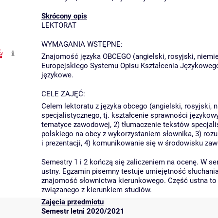
Skrócony opis
LEKTORAT
WYMAGANIA WSTĘPNE:
Znajomość języka OBCEGO (angielski, rosyjski, niemi
Europejskiego Systemu Opisu Kształcenia Językoweg
językowe.
CELE ZAJĘĆ:
Celem lektoratu z języka obcego (angielski, rosyjski, 
specjalistycznego, tj. kształcenie sprawności języko
tematyce zawodowej, 2) tłumaczenie tekstów specjalis
polskiego na obcy z wykorzystaniem słownika, 3) rozu
i prezentacji, 4) komunikowanie się w środowisku z
Semestry 1 i 2 kończą się zaliczeniem na ocenę. W s
ustny. Egzamin pisemny testuje umiejętność słuchania
znajomość słownictwa kierunkowego. Część ustna to 
związanego z kierunkiem studiów.
Zajęcia przedmiotu
Semestr letni 2020/2021