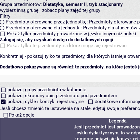
Grupa przedmiotów:
Dietetyka, semestr II, tryb stacjonarny
wybierz inną grupę
zobacz plany zajęć tej grupy
Filtry
Przedmioty oferowane przez jednostkę:
Przedmioty oferowane pr
Przedmioty oferowane dla jednostki:
Przedmioty dla studentów w
Pokaż tylko przedmioty prowadzone w języku innym niż polski
Zaloguj się, aby uzyskać dostęp do dodatkowych opcji
Pokaż tylko te przedmioty, na które mogę się rejestrować
Konkretniej - pokazuj tylko te przedmioty, dla których istnieje otw
Dodatkowo pokazywane są również te przedmioty, na które jesteś ju
pokazuj grupy przedmiotu w kolumnie
pokazuj skrócony opis przedmiotu pod przedmiotem
pokazuj cykle i koszyki rejestracyjne
dodatkowe informacje 
Jeśli chcesz zmienić te ustawienia na stałe, edytuj swoje prefere
Pokaż opcje
Legenda
Jeśli przedmiot jest prowadzo
cyklu dydaktycznym, to w odp
komórce pojawi się koszyk reje