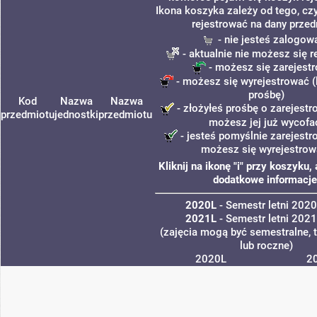
Ikona koszyka zależy od tego, cz
rejestrować na dany przed
- nie jesteś zalogow
- aktualnie nie możesz się r
- możesz się zarejest
- możesz się wyrejestrować (
prośbę)
Kod
Nazwa
Nazwa
- złożyłeś prośbę o zarejestro
przedmiotu
jednostki
przedmiotu
możesz jej już wycofa
- jesteś pomyślnie zarejestro
możesz się wyrejestrow
Kliknij na ikonę "i" przy koszyku
dodatkowe informacje
2020L
- Semestr letni 202
2021L
- Semestr letni 202
(zajęcia mogą być semestralne, 
lub roczne)
2020L
2