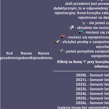
Jeśli przedmiot jest prow
dydaktycznym, to w odpowiedniej
rejestracyjny. Ikona koszyka zal
rejestrować na dan
- nie jesteś 
- aktualnie nie może
- możesz się z
- możesz się wyrejestrowa
- złożyłeś prośbę o zarejestro
wycofa
- jesteś pomyślnie zarejest
Kod
Nazwa
Nazwa
wyrejestro
przedmiotu
jednostki
przedmiotu
Kliknij na ikonę "i" przy koszy
informac
2020L
- Semestr le
2021L
- Semestr le
2022L
- Semestr le
2023L
- Semestr le
2024L
- Semestr le
2025L
- Semestr le
2026L
- Semestr le
(zajęcia mogą być semestralne,