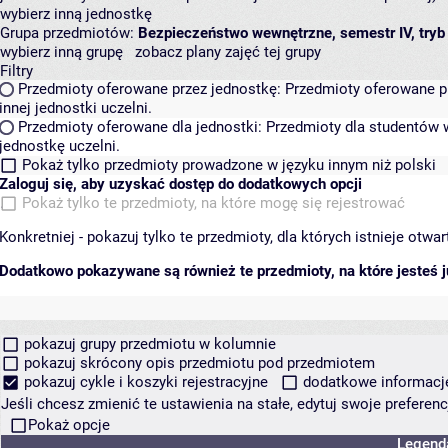
wybierz inną jednostkę
Grupa przedmiotów:
Bezpieczeństwo wewnętrzne, semestr IV, tryb
wybierz inną grupę
zobacz plany zajęć tej grupy
Filtry
Przedmioty oferowane przez jednostkę:
Przedmioty oferowane pr
innej jednostki uczelni.
Przedmioty oferowane dla jednostki:
Przedmioty dla studentów w
jednostkę uczelni.
Pokaż tylko przedmioty prowadzone w języku innym niż polski
Zaloguj się, aby uzyskać dostęp do dodatkowych opcji
Pokaż tylko te przedmioty, na które mogę się rejestrować
Konkretniej - pokazuj tylko te przedmioty, dla których istnieje otw
Dodatkowo pokazywane są również te przedmioty, na które jesteś ju
pokazuj grupy przedmiotu w kolumnie
pokazuj skrócony opis przedmiotu pod przedmiotem
pokazuj cykle i koszyki rejestracyjne
dodatkowe informacje 
Jeśli chcesz zmienić te ustawienia na stałe, edytuj swoje prefere
Pokaż opcje
Legend