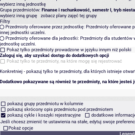
wybierz inną jednostkę
Grupa przedmiotów:
Finanse i rachunkowość, semestr I, tryb niest
wybierz inną grupę
zobacz plany zajęć tej grupy
Filtry
Przedmioty oferowane przez jednostkę:
Przedmioty oferowane pr
innej jednostki uczelni.
Przedmioty oferowane dla jednostki:
Przedmioty dla studentów w
jednostkę uczelni.
Pokaż tylko przedmioty prowadzone w języku innym niż polski
Zaloguj się, aby uzyskać dostęp do dodatkowych opcji
Pokaż tylko te przedmioty, na które mogę się rejestrować
Konkretniej - pokazuj tylko te przedmioty, dla których istnieje otw
Dodatkowo pokazywane są również te przedmioty, na które jesteś ju
pokazuj grupy przedmiotu w kolumnie
pokazuj skrócony opis przedmiotu pod przedmiotem
pokazuj cykle i koszyki rejestracyjne
dodatkowe informacje 
Jeśli chcesz zmienić te ustawienia na stałe, edytuj swoje prefere
Pokaż opcje
Legend