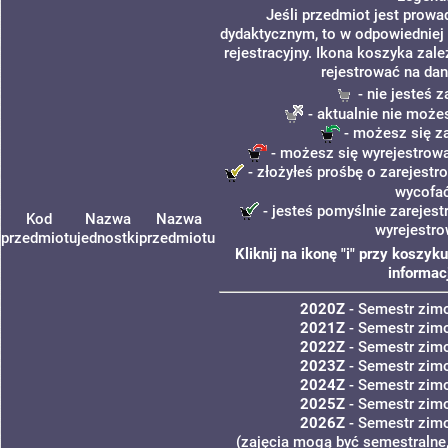
Jeśli przedmiot jest prow
dydaktycznym, to w odpowiedniej
rejestracyjny. Ikona koszyka zal
rejestrować na dan
- nie jesteś 
- aktualnie nie może
- możesz się z
- możesz się wyrejestrowa
- złożyłeś prośbę o zarejestro
wycofa
- jesteś pomyślnie zarejest
Kod
Nazwa
Nazwa
wyrejestro
przedmiotu
jednostki
przedmiotu
Kliknij na ikonę "i" przy koszy
informac
2020Z
- Semestr zim
2021Z
- Semestr zim
2022Z
- Semestr zim
2023Z
- Semestr zim
2024Z
- Semestr zim
2025Z
- Semestr zim
2026Z
- Semestr zim
(zajęcia mogą być semestralne,