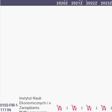
2020Z
2021Z
2022Z
2023Z
Instytut Nauk
Ekonomicznych i o
0102-FIR-1-
Zarządzaniu
1111N