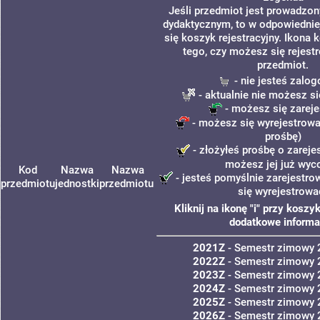
Jeśli przedmiot jest prowadzo
dydaktycznym, to w odpowiednie
się koszyk rejestracyjny. Ikona 
tego, czy możesz się rejest
przedmiot.
- nie jesteś zalo
- aktualnie nie możesz si
- możesz się zarej
- możesz się wyrejestrowa
prośbę)
- złożyłeś prośbę o zarejes
możesz jej już wyc
Kod
Nazwa
Nazwa
- jesteś pomyślnie zarejestro
przedmiotu
jednostki
przedmiotu
się wyrejestrowa
Kliknij na ikonę "i" przy kosz
dodatkowe informa
2021Z
- Semestr zimowy
2022Z
- Semestr zimowy
2023Z
- Semestr zimowy
2024Z
- Semestr zimowy
2025Z
- Semestr zimowy
2026Z
- Semestr zimowy