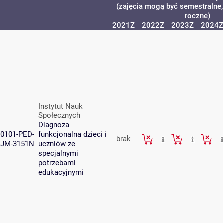
(zajęcia mogą być semestralne, 
roczne)
2021Z
2022Z
2023Z
2024Z
Instytut Nauk
Społecznych
Diagnoza
0101-PED-
funkcjonalna dzieci i
brak
JM-3151N
uczniów ze
specjalnymi
potrzebami
edukacyjnymi