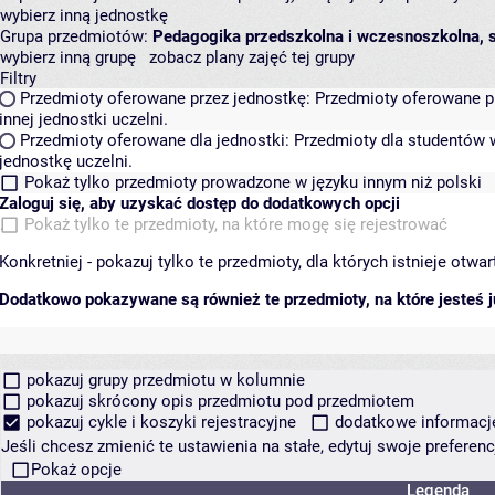
wybierz inną jednostkę
Grupa przedmiotów:
Pedagogika przedszkolna i wczesnoszkolna, se
wybierz inną grupę
zobacz plany zajęć tej grupy
Filtry
Przedmioty oferowane przez jednostkę:
Przedmioty oferowane pr
innej jednostki uczelni.
Przedmioty oferowane dla jednostki:
Przedmioty dla studentów w
jednostkę uczelni.
Pokaż tylko przedmioty prowadzone w języku innym niż polski
Zaloguj się, aby uzyskać dostęp do dodatkowych opcji
Pokaż tylko te przedmioty, na które mogę się rejestrować
Konkretniej - pokazuj tylko te przedmioty, dla których istnieje otw
Dodatkowo pokazywane są również te przedmioty, na które jesteś ju
pokazuj grupy przedmiotu w kolumnie
pokazuj skrócony opis przedmiotu pod przedmiotem
pokazuj cykle i koszyki rejestracyjne
dodatkowe informacje 
Jeśli chcesz zmienić te ustawienia na stałe, edytuj swoje prefere
Pokaż opcje
Legenda