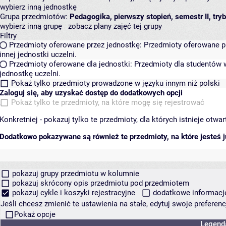
wybierz inną jednostkę
Grupa przedmiotów:
Pedagogika, pierwszy stopień, semestr II, try
wybierz inną grupę
zobacz plany zajęć tej grupy
Filtry
Przedmioty oferowane przez jednostkę:
Przedmioty oferowane pr
innej jednostki uczelni.
Przedmioty oferowane dla jednostki:
Przedmioty dla studentów w
jednostkę uczelni.
Pokaż tylko przedmioty prowadzone w języku innym niż polski
Zaloguj się, aby uzyskać dostęp do dodatkowych opcji
Pokaż tylko te przedmioty, na które mogę się rejestrować
Konkretniej - pokazuj tylko te przedmioty, dla których istnieje otw
Dodatkowo pokazywane są również te przedmioty, na które jesteś ju
pokazuj grupy przedmiotu w kolumnie
pokazuj skrócony opis przedmiotu pod przedmiotem
pokazuj cykle i koszyki rejestracyjne
dodatkowe informacje 
Jeśli chcesz zmienić te ustawienia na stałe, edytuj swoje prefere
Pokaż opcje
Legend