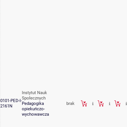
Instytut Nauk
Społecznych
0101-PED-I-
Pedagogika
brak
2161N
opiekuńczo-
wychowawcza