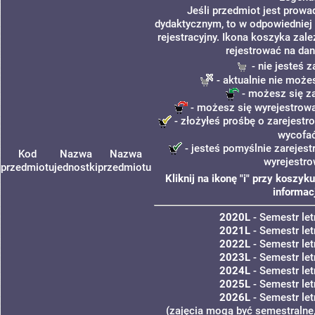
Jeśli przedmiot jest prow
dydaktycznym, to w odpowiedniej
rejestracyjny. Ikona koszyka zal
rejestrować na dan
- nie jesteś 
- aktualnie nie może
- możesz się z
- możesz się wyrejestrowa
- złożyłeś prośbę o zarejestro
wycofa
- jesteś pomyślnie zarejest
Kod
Nazwa
Nazwa
wyrejestro
przedmiotu
jednostki
przedmiotu
Kliknij na ikonę "i" przy koszy
informac
2020L
- Semestr le
2021L
- Semestr le
2022L
- Semestr le
2023L
- Semestr le
2024L
- Semestr le
2025L
- Semestr le
2026L
- Semestr le
(zajęcia mogą być semestralne,