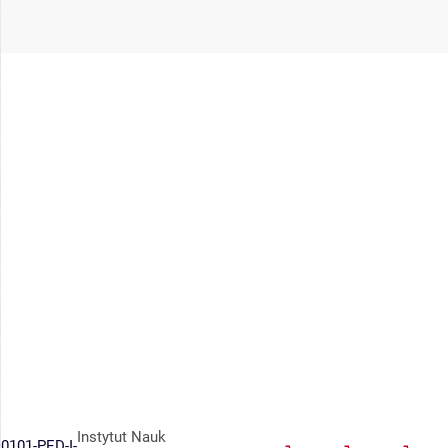
Instytut Nauk
0101-PED-I-