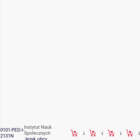
Instytut Nauk
0101-PED-I-
Społecznych
2131N
Język obcy