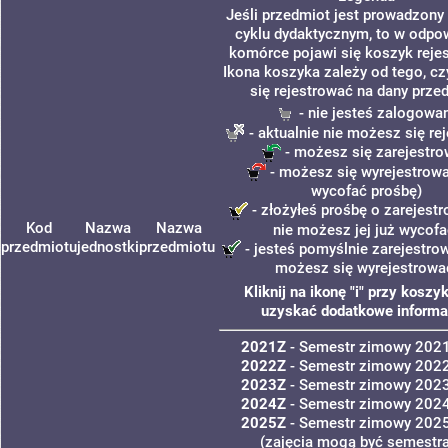
Jeśli przedmiot jest prowadzon
cyklu dydaktycznym, to w odpo
komórce pojawi się koszyk rejes
Ikona koszyka zależy od tego, c
się rejestrować na dany prze
- nie jesteś zalogowa
- aktualnie nie możesz się re
- możesz się zarejestr
- możesz się wyrejestrowa
wycofać prośbę)
- złożyłeś prośbę o zarejestr
Kod
Nazwa
Nazwa
nie możesz jej już wycofa
przedmiotu
jednostki
przedmiotu
- jesteś pomyślnie zarejestrow
możesz się wyrejestrowa
Kliknij na ikonę "i" przy koszy
uzyskać dodatkowe informa
2021Z
- Semestr zimowy 202
2022Z
- Semestr zimowy 202
2023Z
- Semestr zimowy 202
2024Z
- Semestr zimowy 202
2025Z
- Semestr zimowy 202
(zajęcia mogą być semestra