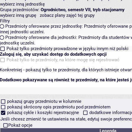
wybierz inną jednostkę
Grupa przedmiotów:
Ogrodnictwo, semestr VII, tryb stacjonarny
wybierz inną grupę
zobacz plany zajęć tej grupy
Filtry
Przedmioty oferowane przez jednostkę:
Przedmioty oferowane pr
innej jednostki uczelni.
Przedmioty oferowane dla jednostki:
Przedmioty dla studentów w
jednostkę uczelni.
Pokaż tylko przedmioty prowadzone w języku innym niż polski
Zaloguj się, aby uzyskać dostęp do dodatkowych opcji
Pokaż tylko te przedmioty, na które mogę się rejestrować
Konkretniej - pokazuj tylko te przedmioty, dla których istnieje otw
Dodatkowo pokazywane są również te przedmioty, na które jesteś ju
pokazuj grupy przedmiotu w kolumnie
pokazuj skrócony opis przedmiotu pod przedmiotem
pokazuj cykle i koszyki rejestracyjne
dodatkowe informacje 
Jeśli chcesz zmienić te ustawienia na stałe, edytuj swoje prefere
Pokaż opcje
Legenda