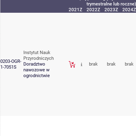
trymestralne lub roczne)
2021Z
2022Z
2023Z
2024Z
Instytut Nauk
Przyrodniczych
0203-OGR-
Doradztwo
brak
brak
brak
1-7051S
nawozowe w
ogrodnictwie