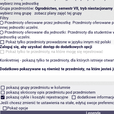
wybierz inną jednostkę
Grupa przedmiotów:
Ogrodnictwo, semestr VII, tryb niestacjonarny
wybierz inną grupę
zobacz plany zajęć tej grupy
Filtry
Przedmioty oferowane przez jednostkę:
Przedmioty oferowane pr
innej jednostki uczelni.
Przedmioty oferowane dla jednostki:
Przedmioty dla studentów w
jednostkę uczelni.
Pokaż tylko przedmioty prowadzone w języku innym niż polski
Zaloguj się, aby uzyskać dostęp do dodatkowych opcji
Pokaż tylko te przedmioty, na które mogę się rejestrować
Konkretniej - pokazuj tylko te przedmioty, dla których istnieje otw
Dodatkowo pokazywane są również te przedmioty, na które jesteś ju
pokazuj grupy przedmiotu w kolumnie
pokazuj skrócony opis przedmiotu pod przedmiotem
pokazuj cykle i koszyki rejestracyjne
dodatkowe informacje 
Jeśli chcesz zmienić te ustawienia na stałe, edytuj swoje prefere
Pokaż opcje
Legenda