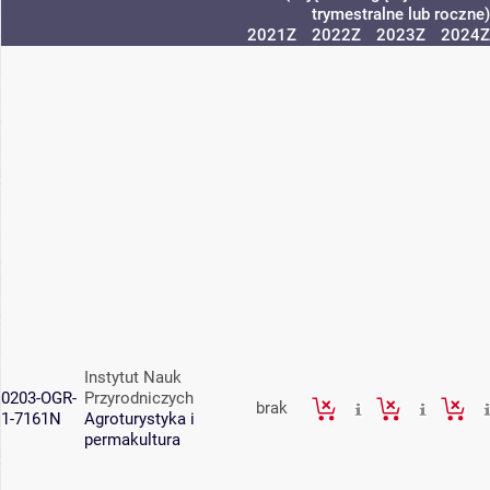
trymestralne lub roczne)
2021Z
2022Z
2023Z
2024Z
Instytut Nauk
0203-OGR-
Przyrodniczych
brak
1-7161N
Agroturystyka i
permakultura