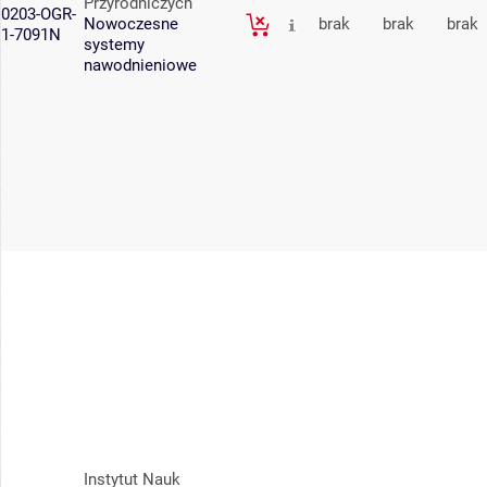
Przyrodniczych
0203-OGR-
Nowoczesne
brak
brak
brak
1-7091N
systemy
nawodnieniowe
Instytut Nauk