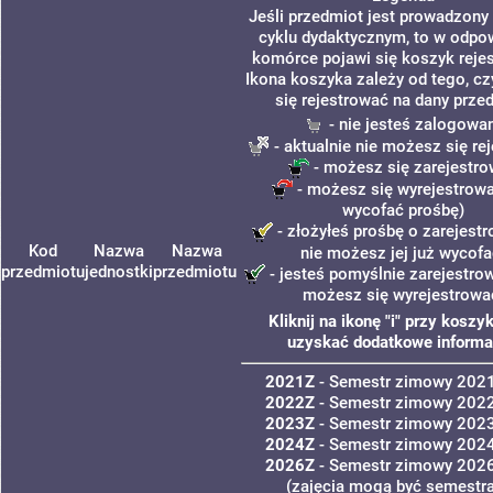
Jeśli przedmiot jest prowadzon
cyklu dydaktycznym, to w odpo
komórce pojawi się koszyk rejes
Ikona koszyka zależy od tego, c
się rejestrować na dany prze
- nie jesteś zalogowa
- aktualnie nie możesz się re
- możesz się zarejestr
- możesz się wyrejestrowa
wycofać prośbę)
- złożyłeś prośbę o zarejestr
Kod
Nazwa
Nazwa
nie możesz jej już wycofa
przedmiotu
jednostki
przedmiotu
- jesteś pomyślnie zarejestrow
możesz się wyrejestrowa
Kliknij na ikonę "i" przy koszy
uzyskać dodatkowe informa
2021Z
- Semestr zimowy 202
2022Z
- Semestr zimowy 202
2023Z
- Semestr zimowy 202
2024Z
- Semestr zimowy 202
2026Z
- Semestr zimowy 202
(zajęcia mogą być semestra