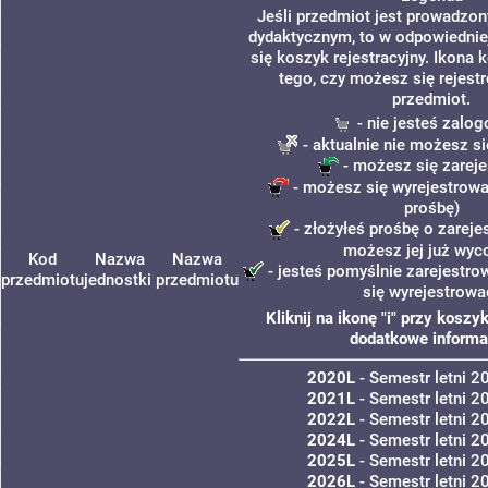
Jeśli przedmiot jest prowadzo
dydaktycznym, to w odpowiednie
się koszyk rejestracyjny. Ikona 
tego, czy możesz się rejest
przedmiot.
- nie jesteś zalo
- aktualnie nie możesz si
- możesz się zarej
- możesz się wyrejestrowa
prośbę)
- złożyłeś prośbę o zarejes
możesz jej już wyc
Kod
Nazwa
Nazwa
- jesteś pomyślnie zarejestro
przedmiotu
jednostki
przedmiotu
się wyrejestrowa
Kliknij na ikonę "i" przy kosz
dodatkowe informa
2020L
- Semestr letni 
2021L
- Semestr letni 
2022L
- Semestr letni 
2024L
- Semestr letni 
2025L
- Semestr letni 
2026L
- Semestr letni 