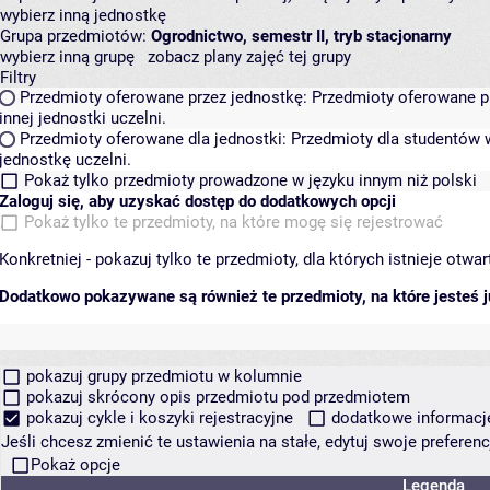
wybierz inną jednostkę
Grupa przedmiotów:
Ogrodnictwo, semestr II, tryb stacjonarny
wybierz inną grupę
zobacz plany zajęć tej grupy
Filtry
Przedmioty oferowane przez jednostkę:
Przedmioty oferowane pr
innej jednostki uczelni.
Przedmioty oferowane dla jednostki:
Przedmioty dla studentów w
jednostkę uczelni.
Pokaż tylko przedmioty prowadzone w języku innym niż polski
Zaloguj się, aby uzyskać dostęp do dodatkowych opcji
Pokaż tylko te przedmioty, na które mogę się rejestrować
Konkretniej - pokazuj tylko te przedmioty, dla których istnieje otw
Dodatkowo pokazywane są również te przedmioty, na które jesteś ju
pokazuj grupy przedmiotu w kolumnie
pokazuj skrócony opis przedmiotu pod przedmiotem
pokazuj cykle i koszyki rejestracyjne
dodatkowe informacje 
Jeśli chcesz zmienić te ustawienia na stałe, edytuj swoje prefere
Pokaż opcje
Legenda