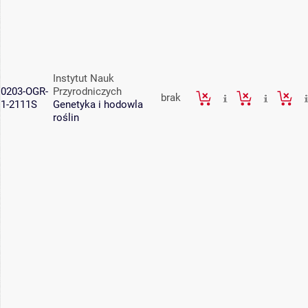
Instytut Nauk
0203-OGR-
Przyrodniczych
brak
1-2111S
Genetyka i hodowla
roślin