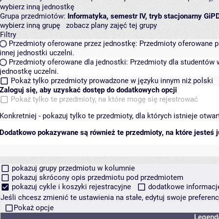
wybierz inną jednostkę
Grupa przedmiotów:
Informatyka, semestr IV, tryb stacjonarny GiP
wybierz inną grupę
zobacz plany zajęć tej grupy
Filtry
Przedmioty oferowane przez jednostkę:
Przedmioty oferowane pr
innej jednostki uczelni.
Przedmioty oferowane dla jednostki:
Przedmioty dla studentów w
jednostkę uczelni.
Pokaż tylko przedmioty prowadzone w języku innym niż polski
Zaloguj się, aby uzyskać dostęp do dodatkowych opcji
Pokaż tylko te przedmioty, na które mogę się rejestrować
Konkretniej - pokazuj tylko te przedmioty, dla których istnieje otw
Dodatkowo pokazywane są również te przedmioty, na które jesteś ju
pokazuj grupy przedmiotu w kolumnie
pokazuj skrócony opis przedmiotu pod przedmiotem
pokazuj cykle i koszyki rejestracyjne
dodatkowe informacje 
Jeśli chcesz zmienić te ustawienia na stałe, edytuj swoje prefere
Pokaż opcje
Legend