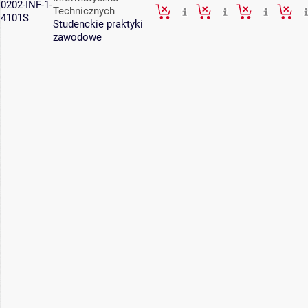
0202-INF-1-
Technicznych
4101S
Studenckie praktyki
zawodowe