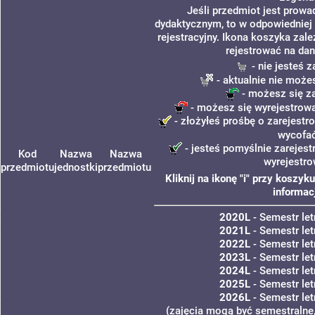
Jeśli przedmiot jest prow
dydaktycznym, to w odpowiedniej
rejestracyjny. Ikona koszyka zal
rejestrować na dan
- nie jesteś 
- aktualnie nie może
- możesz się z
- możesz się wyrejestrowa
- złożyłeś prośbę o zarejestro
wycofa
- jesteś pomyślnie zarejest
Kod
Nazwa
Nazwa
wyrejestro
przedmiotu
jednostki
przedmiotu
Kliknij na ikonę "i" przy koszy
informac
2020L
- Semestr le
2021L
- Semestr le
2022L
- Semestr le
2023L
- Semestr le
2024L
- Semestr le
2025L
- Semestr le
2026L
- Semestr le
(zajęcia mogą być semestralne,