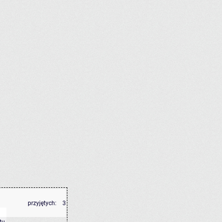
przyjętych:
3
tu
.