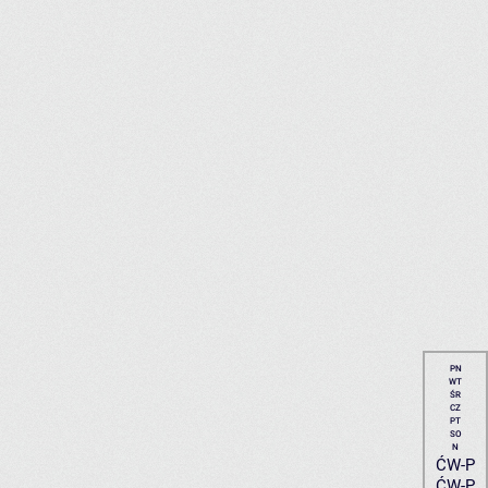
PN
WT
ŚR
CZ
PT
SO
N
ĆW-P
ĆW-P