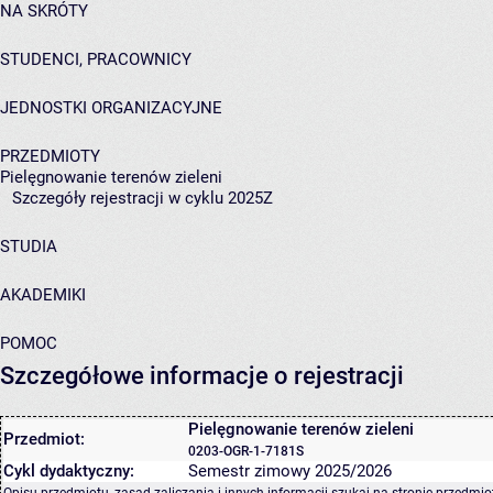
NA SKRÓTY
STUDENCI, PRACOWNICY
JEDNOSTKI ORGANIZACYJNE
PRZEDMIOTY
Pielęgnowanie terenów zieleni
Szczegóły rejestracji w cyklu 2025Z
STUDIA
AKADEMIKI
POMOC
Szczegółowe informacje o rejestracji
Pielęgnowanie terenów zieleni
Przedmiot:
0203-OGR-1-7181S
Cykl dydaktyczny:
Semestr zimowy 2025/2026
Opisu przedmiotu, zasad zaliczania i innych informacji szukaj na
stronie przedmio