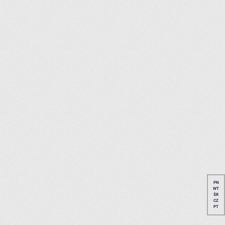
PN
WT
ŚR
CZ
PT