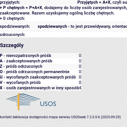
przyjętych:
Przyjętych = A+X
, czyli 
+ P chętnych = P+A+X
, dodajemy do liczby osób zarejestrowanych, 
zaakceptowane. Razem uzyskujemy ogólną liczbę chętnych.
+ 0 chętnych:
spodziewanych:
spodziewanych
- to jest przewidywany, orienta
odrzuconych:
Szczegóły
P
- nierozpatrzonych próśb
0
A
- zaakceptowanych próśb
0
Z
- próśb odrzuconych
0
O
- próśb odrzuconych permanentnie
0
U
- wycofanych zaakceptowanych próśb
0
V
- wycofanych próśb
0
X
- osób zarejestrowanych w inny sposób
4
kontakt
deklaracja dostępności
mapa serwisu
USOSweb 7.2.0.0-6 (2025-09-29)