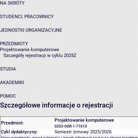
NA SKRÓTY
STUDENCI, PRACOWNICY
JEDNOSTKI ORGANIZACYJNE
PRZEDMIOTY
Projektowanie komputerowe
Szczegóły rejestracji w cyklu 2025Z
STUDIA
AKADEMIKI
POMOC
Szczegółowe informacje o rejestracji
Projektowanie komputerowe
Przedmiot:
0203-OGR-1-7161S
Cykl dydaktyczny:
Semestr zimowy 2025/2026
Opisu przedmiotu, zasad zaliczania i innych informacji szukaj na
stronie przedmio