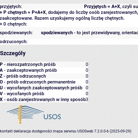
przyjętych:
Przyjętych = A+X
, czyli 
+ P chętnych = P+A+X
, dodajemy do liczby osób zarejestrowanych, 
zaakceptowane. Razem uzyskujemy ogólną liczbę chętnych.
+ 0 chętnych:
spodziewanych:
spodziewanych
- to jest przewidywany, orienta
odrzuconych:
Szczegóły
P
- nierozpatrzonych próśb
0
A
- zaakceptowanych próśb
0
Z
- próśb odrzuconych
0
O
- próśb odrzuconych permanentnie
0
U
- wycofanych zaakceptowanych próśb
0
V
- wycofanych próśb
0
X
- osób zarejestrowanych w inny sposób
3
kontakt
deklaracja dostępności
mapa serwisu
USOSweb 7.2.0.0-6 (2025-09-29)