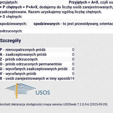
przyjętych:
Przyjętych = A+X
, czyli 
+ P chętnych = P+A+X
, dodajemy do liczby osób zarejestrowanych, 
zaakceptowane. Razem uzyskujemy ogólną liczbę chętnych.
+ 0 chętnych:
spodziewanych:
spodziewanych
- to jest przewidywany, orienta
odrzuconych:
Szczegóły
P
- nierozpatrzonych próśb
0
A
- zaakceptowanych próśb
0
Z
- próśb odrzuconych
0
O
- próśb odrzuconych permanentnie
0
U
- wycofanych zaakceptowanych próśb
0
V
- wycofanych próśb
0
X
- osób zarejestrowanych w inny sposób
14
kontakt
deklaracja dostępności
mapa serwisu
USOSweb 7.2.0.0-6 (2025-09-29)