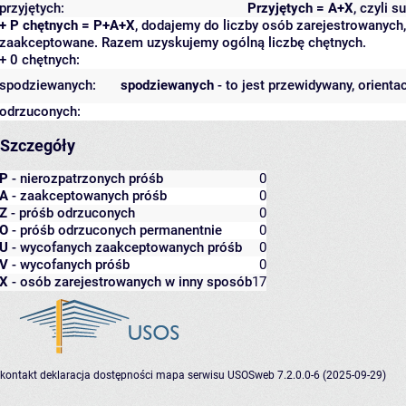
przyjętych:
Przyjętych = A+X
, czyli 
+ P chętnych = P+A+X
, dodajemy do liczby osób zarejestrowanych, 
zaakceptowane. Razem uzyskujemy ogólną liczbę chętnych.
+ 0 chętnych:
spodziewanych:
spodziewanych
- to jest przewidywany, orienta
odrzuconych:
Szczegóły
P
- nierozpatrzonych próśb
0
A
- zaakceptowanych próśb
0
Z
- próśb odrzuconych
0
O
- próśb odrzuconych permanentnie
0
U
- wycofanych zaakceptowanych próśb
0
V
- wycofanych próśb
0
X
- osób zarejestrowanych w inny sposób
17
kontakt
deklaracja dostępności
mapa serwisu
USOSweb 7.2.0.0-6 (2025-09-29)