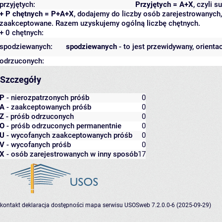
przyjętych:
Przyjętych = A+X
, czyli 
+ P chętnych = P+A+X
, dodajemy do liczby osób zarejestrowanych, 
zaakceptowane. Razem uzyskujemy ogólną liczbę chętnych.
+ 0 chętnych:
spodziewanych:
spodziewanych
- to jest przewidywany, orienta
odrzuconych:
Szczegóły
P
- nierozpatrzonych próśb
0
A
- zaakceptowanych próśb
0
Z
- próśb odrzuconych
0
O
- próśb odrzuconych permanentnie
0
U
- wycofanych zaakceptowanych próśb
0
V
- wycofanych próśb
0
X
- osób zarejestrowanych w inny sposób
17
kontakt
deklaracja dostępności
mapa serwisu
USOSweb 7.2.0.0-6 (2025-09-29)