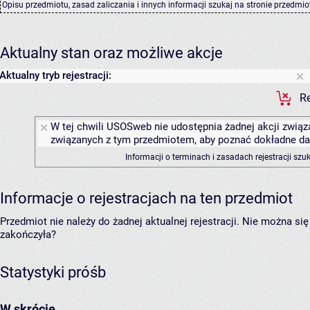
Opisu przedmiotu, zasad zaliczania i innych informacji szukaj na
stronie przedmio
Aktualny stan oraz możliwe akcje
Aktualny tryb rejestracji:
Re
W tej chwili USOSweb nie udostępnia żadnej akcji związa
związanych z tym przedmiotem, aby poznać dokładne daty
Informacji o terminach i zasadach rejestracji sz
Informacje o rejestracjach na ten przedmiot
Przedmiot nie należy do żadnej aktualnej rejestracji. Nie można s
zakończyła?
Statystyki próśb
W skrócie