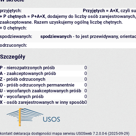
przyjętych:
Przyjętych = A+X
, czyli 
+ P chętnych = P+A+X
, dodajemy do liczby osób zarejestrowanych, 
zaakceptowane. Razem uzyskujemy ogólną liczbę chętnych.
+ 0 chętnych:
spodziewanych:
spodziewanych
- to jest przewidywany, orienta
odrzuconych:
Szczegóły
P
- nierozpatrzonych próśb
0
A
- zaakceptowanych próśb
0
Z
- próśb odrzuconych
0
O
- próśb odrzuconych permanentnie
0
U
- wycofanych zaakceptowanych próśb
0
V
- wycofanych próśb
0
X
- osób zarejestrowanych w inny sposób
0
kontakt
deklaracja dostępności
mapa serwisu
USOSweb 7.2.0.0-6 (2025-09-29)