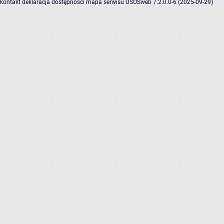
kontakt
deklaracja dostępności
mapa serwisu
USOSweb 7.2.0.0-6 (2025-09-29)