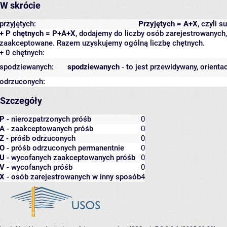
W skrócie
przyjętych:
Przyjętych = A+X
, czyli 
+ P chętnych = P+A+X
, dodajemy do liczby osób zarejestrowanych, 
zaakceptowane. Razem uzyskujemy ogólną liczbę chętnych.
+ 0 chętnych:
spodziewanych:
spodziewanych
- to jest przewidywany, orienta
odrzuconych:
Szczegóły
P
- nierozpatrzonych próśb
0
A
- zaakceptowanych próśb
0
Z
- próśb odrzuconych
0
O
- próśb odrzuconych permanentnie
0
U
- wycofanych zaakceptowanych próśb
0
V
- wycofanych próśb
0
X
- osób zarejestrowanych w inny sposób
4