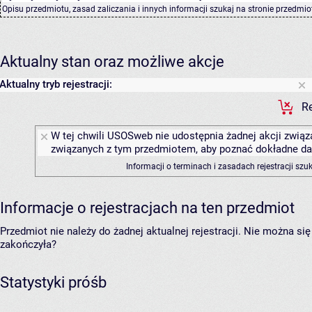
Opisu przedmiotu, zasad zaliczania i innych informacji szukaj na
stronie przedmio
Aktualny stan oraz możliwe akcje
Aktualny tryb rejestracji:
Re
W tej chwili USOSweb nie udostępnia żadnej akcji związa
związanych z tym przedmiotem, aby poznać dokładne daty
Informacji o terminach i zasadach rejestracji sz
Informacje o rejestracjach na ten przedmiot
Przedmiot nie należy do żadnej aktualnej rejestracji. Nie można s
zakończyła?
Statystyki próśb