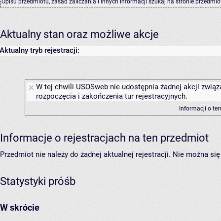
Opisu przedmiotu, zasad zaliczania i innych informacji szukaj na
stronie przedmio
Aktualny stan oraz możliwe akcje
Aktualny tryb rejestracji:
W tej chwili USOSweb nie udostępnia żadnej akcji związ
rozpoczęcia i zakończenia tur rejestracyjnych.
Informacji o te
Informacje o rejestracjach na ten przedmiot
Przedmiot nie należy do żadnej aktualnej rejestracji. Nie można s
Statystyki próśb
W skrócie