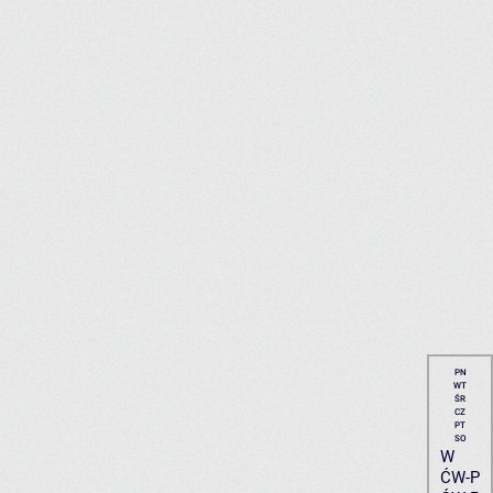
PN
WT
ŚR
CZ
PT
SO
W
ĆW-P