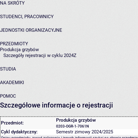
NA SKRÓTY
STUDENCI, PRACOWNICY
JEDNOSTKI ORGANIZACYJNE
PRZEDMIOTY
Produkcja grzybów
Szczegóły rejestracji w cyklu 2024Z
STUDIA
AKADEMIKI
POMOC
Szczegółowe informacje o rejestracji
Produkcja grzybów
Przedmiot:
0203-OGR-1-7061N
Cykl dydaktyczny:
Semestr zimowy 2024/2025
Opisu przedmiotu, zasad zaliczania i innych informacji szukaj na
stronie przedmio