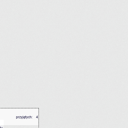
przyjętych:
4
tu
.