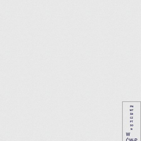
PN
WT
ŚR
CZ
PT
SO
N
W
ĆW-P