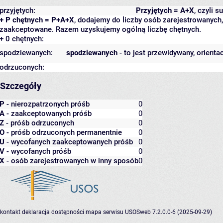
przyjętych:
Przyjętych = A+X
, czyli 
+ P chętnych = P+A+X
, dodajemy do liczby osób zarejestrowanych, 
zaakceptowane. Razem uzyskujemy ogólną liczbę chętnych.
+ 0 chętnych:
spodziewanych:
spodziewanych
- to jest przewidywany, orienta
odrzuconych:
Szczegóły
P
- nierozpatrzonych próśb
0
A
- zaakceptowanych próśb
0
Z
- próśb odrzuconych
0
O
- próśb odrzuconych permanentnie
0
U
- wycofanych zaakceptowanych próśb
0
V
- wycofanych próśb
0
X
- osób zarejestrowanych w inny sposób
0
kontakt
deklaracja dostępności
mapa serwisu
USOSweb 7.2.0.0-6 (2025-09-29)