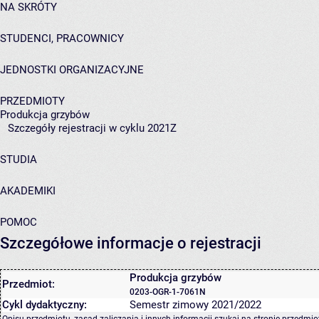
NA SKRÓTY
STUDENCI, PRACOWNICY
JEDNOSTKI ORGANIZACYJNE
PRZEDMIOTY
Produkcja grzybów
Szczegóły rejestracji w cyklu 2021Z
STUDIA
AKADEMIKI
POMOC
Szczegółowe informacje o rejestracji
Produkcja grzybów
Przedmiot:
0203-OGR-1-7061N
Cykl dydaktyczny:
Semestr zimowy 2021/2022
Opisu przedmiotu, zasad zaliczania i innych informacji szukaj na
stronie przedmio