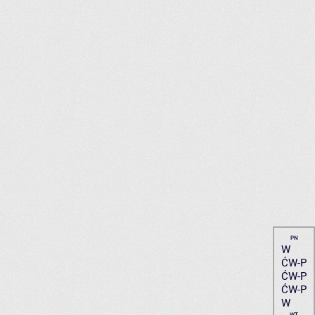
PN
W
ĆW-P
ĆW-P
ĆW-P
W
WT