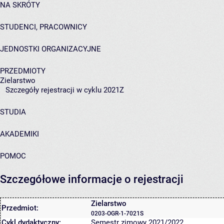
NA SKRÓTY
STUDENCI, PRACOWNICY
JEDNOSTKI ORGANIZACYJNE
PRZEDMIOTY
Zielarstwo
Szczegóły rejestracji w cyklu 2021Z
STUDIA
AKADEMIKI
POMOC
Szczegółowe informacje o rejestracji
Zielarstwo
Przedmiot:
0203-OGR-1-7021S
Cykl dydaktyczny:
Semestr zimowy 2021/2022