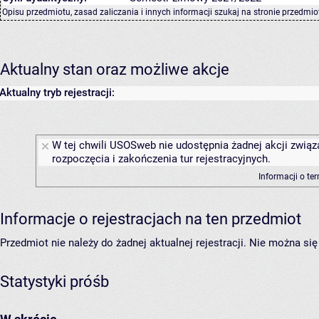
Opisu przedmiotu, zasad zaliczania i innych informacji szukaj na
stronie przedmio
Aktualny stan oraz możliwe akcje
Aktualny tryb rejestracji:
W tej chwili USOSweb nie udostępnia żadnej akcji związ
rozpoczęcia i zakończenia tur rejestracyjnych.
Informacji o te
Informacje o rejestracjach na ten przedmiot
Przedmiot nie należy do żadnej aktualnej rejestracji. Nie można s
Statystyki próśb