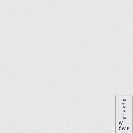
PN
WT
ŚR
CZ
PT
SO
W
ĆW-P