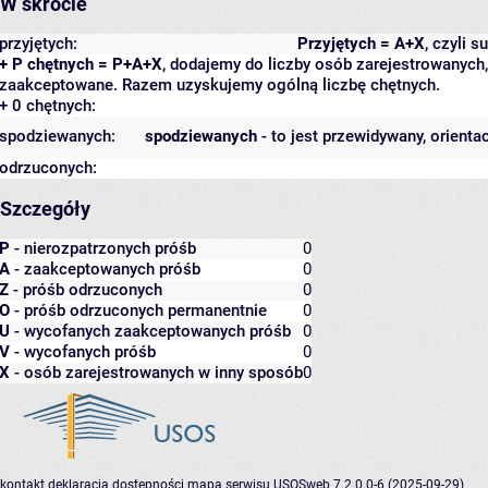
W skrócie
przyjętych:
Przyjętych = A+X
, czyli 
+ P chętnych = P+A+X
, dodajemy do liczby osób zarejestrowanych, 
zaakceptowane. Razem uzyskujemy ogólną liczbę chętnych.
+ 0 chętnych:
spodziewanych:
spodziewanych
- to jest przewidywany, orienta
odrzuconych:
Szczegóły
P
- nierozpatrzonych próśb
0
A
- zaakceptowanych próśb
0
Z
- próśb odrzuconych
0
O
- próśb odrzuconych permanentnie
0
U
- wycofanych zaakceptowanych próśb
0
V
- wycofanych próśb
0
X
- osób zarejestrowanych w inny sposób
0
kontakt
deklaracja dostępności
mapa serwisu
USOSweb 7.2.0.0-6 (2025-09-29)