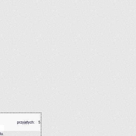
przyjętych:
5
tu
.