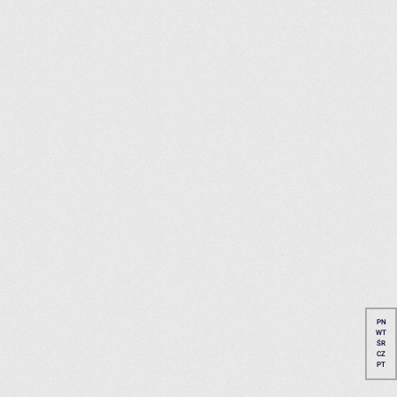
PN
WT
ŚR
CZ
PT