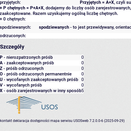
przyjętych:
Przyjętych = A+X
, czyli 
+ P chętnych = P+A+X
, dodajemy do liczby osób zarejestrowanych, 
zaakceptowane. Razem uzyskujemy ogólną liczbę chętnych.
+ 0 chętnych:
spodziewanych:
spodziewanych
- to jest przewidywany, orienta
odrzuconych:
Szczegóły
P
- nierozpatrzonych próśb
0
A
- zaakceptowanych próśb
0
Z
- próśb odrzuconych
0
O
- próśb odrzuconych permanentnie
0
U
- wycofanych zaakceptowanych próśb
0
V
- wycofanych próśb
0
X
- osób zarejestrowanych w inny sposób
5
kontakt
deklaracja dostępności
mapa serwisu
USOSweb 7.2.0.0-6 (2025-09-29)