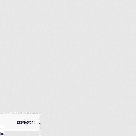
przyjętych:
5
tu
.