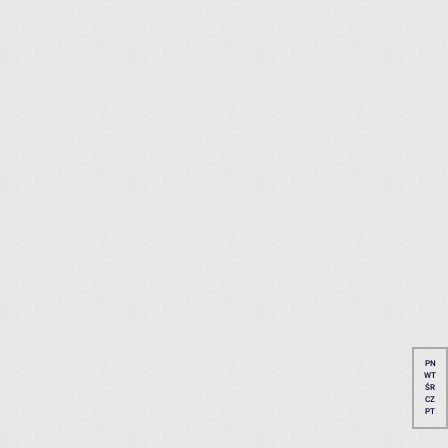
PN
WT
ŚR
CZ
PT