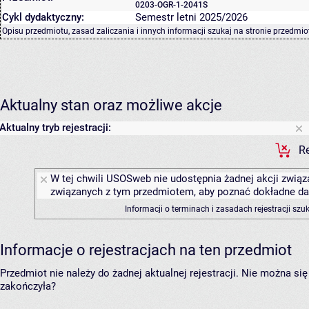
0203-OGR-1-2041S
Cykl dydaktyczny:
Semestr letni 2025/2026
Opisu przedmiotu, zasad zaliczania i innych informacji szukaj na
stronie przedmio
Aktualny stan oraz możliwe akcje
Aktualny tryb rejestracji:
Re
W tej chwili USOSweb nie udostępnia żadnej akcji związa
związanych z tym przedmiotem, aby poznać dokładne daty
Informacji o terminach i zasadach rejestracji sz
Informacje o rejestracjach na ten przedmiot
Przedmiot nie należy do żadnej aktualnej rejestracji. Nie można s
zakończyła?