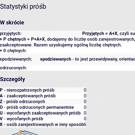
Statystyki próśb
W skrócie
przyjętych:
Przyjętych = A+X
, czyli 
+ P chętnych = P+A+X
, dodajemy do liczby osób zarejestrowanych, 
zaakceptowane. Razem uzyskujemy ogólną liczbę chętnych.
+ 0 chętnych:
spodziewanych:
spodziewanych
- to jest przewidywany, orienta
odrzuconych:
Szczegóły
P
- nierozpatrzonych próśb
0
A
- zaakceptowanych próśb
0
Z
- próśb odrzuconych
0
O
- próśb odrzuconych permanentnie
0
U
- wycofanych zaakceptowanych próśb
0
V
- wycofanych próśb
0
X
- osób zarejestrowanych w inny sposób
6