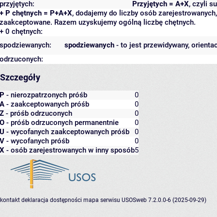
przyjętych:
Przyjętych = A+X
, czyli 
+ P chętnych = P+A+X
, dodajemy do liczby osób zarejestrowanych, 
zaakceptowane. Razem uzyskujemy ogólną liczbę chętnych.
+ 0 chętnych:
spodziewanych:
spodziewanych
- to jest przewidywany, orienta
odrzuconych:
Szczegóły
P
- nierozpatrzonych próśb
0
A
- zaakceptowanych próśb
0
Z
- próśb odrzuconych
0
O
- próśb odrzuconych permanentnie
0
U
- wycofanych zaakceptowanych próśb
0
V
- wycofanych próśb
0
X
- osób zarejestrowanych w inny sposób
5
kontakt
deklaracja dostępności
mapa serwisu
USOSweb 7.2.0.0-6 (2025-09-29)