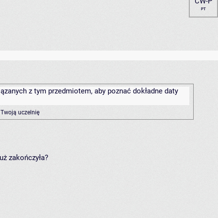
ĆW-P
PT
związanych z tym przedmiotem, aby poznać dokładne daty
 Twoją uczelnię
już zakończyła?