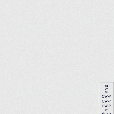
PN
WT
ŚR
ĆW-P
ĆW-P
ĆW-P
CZ