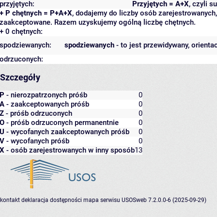
przyjętych:
Przyjętych = A+X
, czyli 
+ P chętnych = P+A+X
, dodajemy do liczby osób zarejestrowanych, 
zaakceptowane. Razem uzyskujemy ogólną liczbę chętnych.
+ 0 chętnych:
spodziewanych:
spodziewanych
- to jest przewidywany, orienta
odrzuconych:
Szczegóły
P
- nierozpatrzonych próśb
0
A
- zaakceptowanych próśb
0
Z
- próśb odrzuconych
0
O
- próśb odrzuconych permanentnie
0
U
- wycofanych zaakceptowanych próśb
0
V
- wycofanych próśb
0
X
- osób zarejestrowanych w inny sposób
13
kontakt
deklaracja dostępności
mapa serwisu
USOSweb 7.2.0.0-6 (2025-09-29)