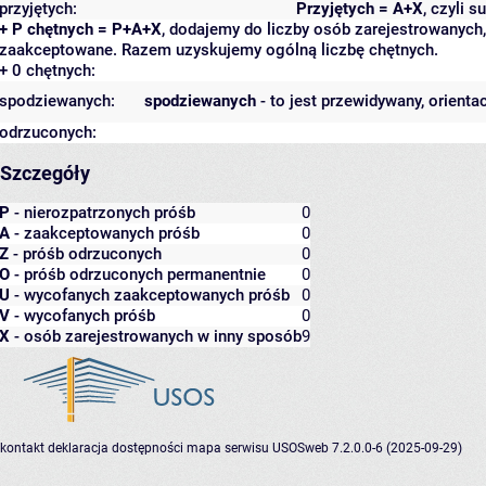
przyjętych:
Przyjętych = A+X
, czyli 
+ P chętnych = P+A+X
, dodajemy do liczby osób zarejestrowanych, 
zaakceptowane. Razem uzyskujemy ogólną liczbę chętnych.
+ 0 chętnych:
spodziewanych:
spodziewanych
- to jest przewidywany, orienta
odrzuconych:
Szczegóły
P
- nierozpatrzonych próśb
0
A
- zaakceptowanych próśb
0
Z
- próśb odrzuconych
0
O
- próśb odrzuconych permanentnie
0
U
- wycofanych zaakceptowanych próśb
0
V
- wycofanych próśb
0
X
- osób zarejestrowanych w inny sposób
9
kontakt
deklaracja dostępności
mapa serwisu
USOSweb 7.2.0.0-6 (2025-09-29)