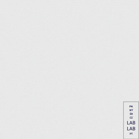
PN
WT
ŚR
CZ
LAB
LAB
PT