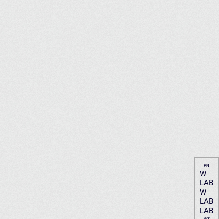
PN
W
LAB
W
LAB
LAB
WT