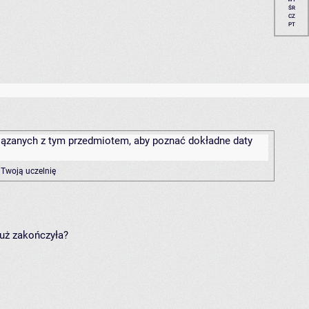
ŚR
CZ
PT
związanych z tym przedmiotem, aby poznać dokładne daty
 Twoją uczelnię
już zakończyła?