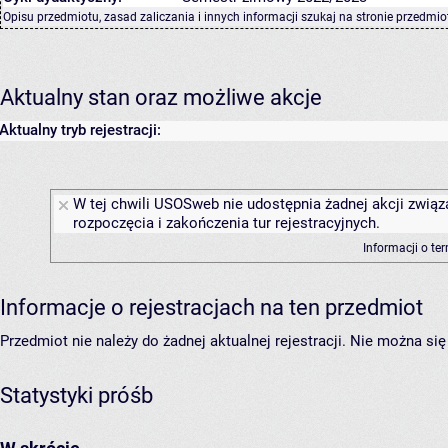
Opisu przedmiotu, zasad zaliczania i innych informacji szukaj na
stronie przedmio
Aktualny stan oraz możliwe akcje
Aktualny tryb rejestracji:
W tej chwili USOSweb nie udostępnia żadnej akcji związ
rozpoczęcia i zakończenia tur rejestracyjnych.
Informacji o te
Informacje o rejestracjach na ten przedmiot
Przedmiot nie należy do żadnej aktualnej rejestracji. Nie można s
Statystyki próśb