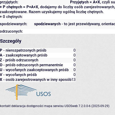
przyjętych:
Przyjętych = A+X
, czyli 
+ P chętnych = P+A+X
, dodajemy do liczby osób zarejestrowanych, 
zaakceptowane. Razem uzyskujemy ogólną liczbę chętnych.
+ 0 chętnych:
spodziewanych:
spodziewanych
- to jest przewidywany, orienta
odrzuconych:
Szczegóły
P
- nierozpatrzonych próśb
0
A
- zaakceptowanych próśb
0
Z
- próśb odrzuconych
0
O
- próśb odrzuconych permanentnie
0
U
- wycofanych zaakceptowanych próśb
0
V
- wycofanych próśb
0
X
- osób zarejestrowanych w inny sposób
13
kontakt
deklaracja dostępności
mapa serwisu
USOSweb 7.2.0.0-6 (2025-09-29)