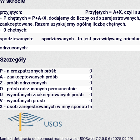
W skrócie
przyjętych:
Przyjętych = A+X
, czyli 
+ P chętnych = P+A+X
, dodajemy do liczby osób zarejestrowanych, 
zaakceptowane. Razem uzyskujemy ogólną liczbę chętnych.
+ 0 chętnych:
spodziewanych:
spodziewanych
- to jest przewidywany, orienta
odrzuconych:
Szczegóły
P
- nierozpatrzonych próśb
0
A
- zaakceptowanych próśb
0
Z
- próśb odrzuconych
0
O
- próśb odrzuconych permanentnie
0
U
- wycofanych zaakceptowanych próśb
0
V
- wycofanych próśb
0
X
- osób zarejestrowanych w inny sposób
15
kontakt
deklaracja dostępności
mapa serwisu
USOSweb 7.2.0.0-6 (2025-09-29)