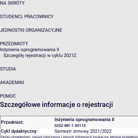
NA SKRÓTY
STUDENCI, PRACOWNICY
JEDNOSTKI ORGANIZACYJNE
PRZEDMIOTY
Inżynieria oprogramowania II
Szczegóły rejestracji w cyklu 2021Z
STUDIA
AKADEMIKI
POMOC
Szczegółowe informacje o rejestracji
Inżynieria oprogramowania II
Przedmiot:
0202-INF-1-5011S
Cykl dydaktyczny:
Semestr zimowy 2021/2022
Opisu przedmiotu, zasad zaliczania i innych informacji szukaj na
stronie przedmio