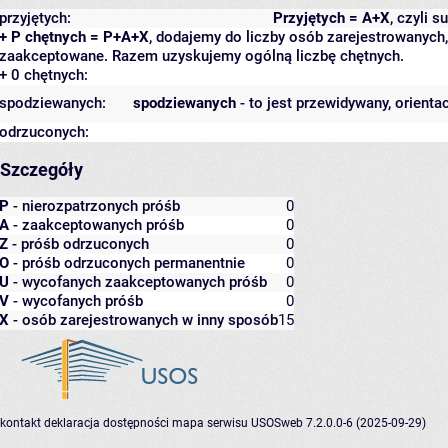
przyjętych:
Przyjętych = A+X
, czyli 
+ P chętnych = P+A+X
, dodajemy do liczby osób zarejestrowanych, 
zaakceptowane. Razem uzyskujemy ogólną liczbę chętnych.
+ 0 chętnych:
spodziewanych:
spodziewanych
- to jest przewidywany, orienta
odrzuconych:
Szczegóły
P
- nierozpatrzonych próśb
0
A
- zaakceptowanych próśb
0
Z
- próśb odrzuconych
0
O
- próśb odrzuconych permanentnie
0
U
- wycofanych zaakceptowanych próśb
0
V
- wycofanych próśb
0
X
- osób zarejestrowanych w inny sposób
15
kontakt
deklaracja dostępności
mapa serwisu
USOSweb 7.2.0.0-6 (2025-09-29)