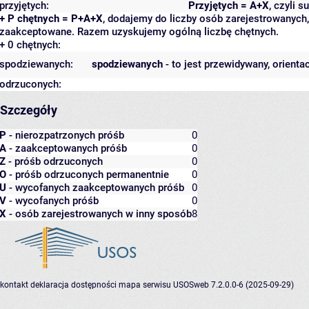
przyjętych:
Przyjętych = A+X
, czyli 
+ P chętnych = P+A+X
, dodajemy do liczby osób zarejestrowanych, 
zaakceptowane. Razem uzyskujemy ogólną liczbę chętnych.
+ 0 chętnych:
spodziewanych:
spodziewanych
- to jest przewidywany, orienta
odrzuconych:
Szczegóły
P
- nierozpatrzonych próśb
0
A
- zaakceptowanych próśb
0
Z
- próśb odrzuconych
0
O
- próśb odrzuconych permanentnie
0
U
- wycofanych zaakceptowanych próśb
0
V
- wycofanych próśb
0
X
- osób zarejestrowanych w inny sposób
8
kontakt
deklaracja dostępności
mapa serwisu
USOSweb 7.2.0.0-6 (2025-09-29)