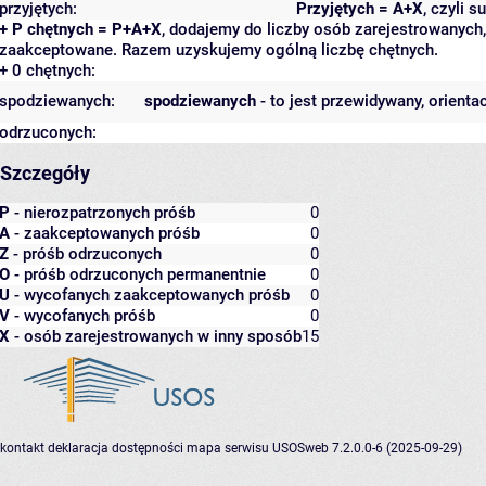
przyjętych:
Przyjętych = A+X
, czyli 
+ P chętnych = P+A+X
, dodajemy do liczby osób zarejestrowanych, 
zaakceptowane. Razem uzyskujemy ogólną liczbę chętnych.
+ 0 chętnych:
spodziewanych:
spodziewanych
- to jest przewidywany, orienta
odrzuconych:
Szczegóły
P
- nierozpatrzonych próśb
0
A
- zaakceptowanych próśb
0
Z
- próśb odrzuconych
0
O
- próśb odrzuconych permanentnie
0
U
- wycofanych zaakceptowanych próśb
0
V
- wycofanych próśb
0
X
- osób zarejestrowanych w inny sposób
15
kontakt
deklaracja dostępności
mapa serwisu
USOSweb 7.2.0.0-6 (2025-09-29)