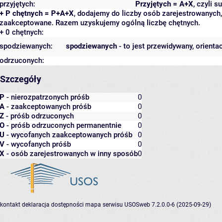
przyjętych:
Przyjętych = A+X
, czyli 
+ P chętnych = P+A+X
, dodajemy do liczby osób zarejestrowanych, 
zaakceptowane. Razem uzyskujemy ogólną liczbę chętnych.
+ 0 chętnych:
spodziewanych:
spodziewanych
- to jest przewidywany, orienta
odrzuconych:
Szczegóły
P
- nierozpatrzonych próśb
0
A
- zaakceptowanych próśb
0
Z
- próśb odrzuconych
0
O
- próśb odrzuconych permanentnie
0
U
- wycofanych zaakceptowanych próśb
0
V
- wycofanych próśb
0
X
- osób zarejestrowanych w inny sposób
0
kontakt
deklaracja dostępności
mapa serwisu
USOSweb 7.2.0.0-6 (2025-09-29)