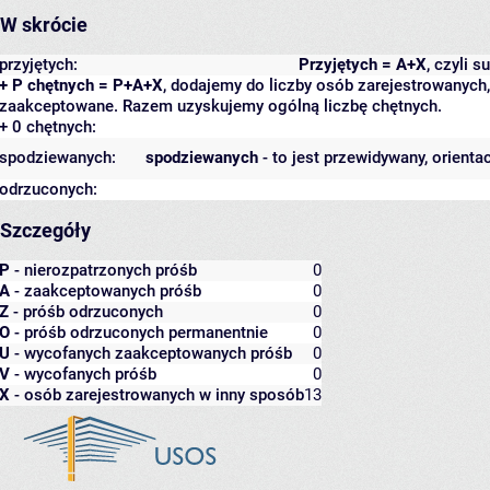
W skrócie
przyjętych:
Przyjętych = A+X
, czyli 
+ P chętnych = P+A+X
, dodajemy do liczby osób zarejestrowanych, 
zaakceptowane. Razem uzyskujemy ogólną liczbę chętnych.
+ 0 chętnych:
spodziewanych:
spodziewanych
- to jest przewidywany, orienta
odrzuconych:
Szczegóły
P
- nierozpatrzonych próśb
0
A
- zaakceptowanych próśb
0
Z
- próśb odrzuconych
0
O
- próśb odrzuconych permanentnie
0
U
- wycofanych zaakceptowanych próśb
0
V
- wycofanych próśb
0
X
- osób zarejestrowanych w inny sposób
13